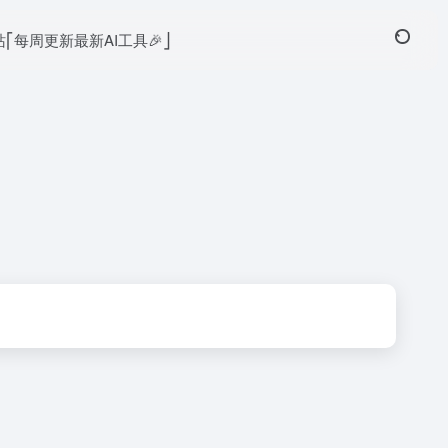
本站⎡每周更新最新AI工具🎉⎦