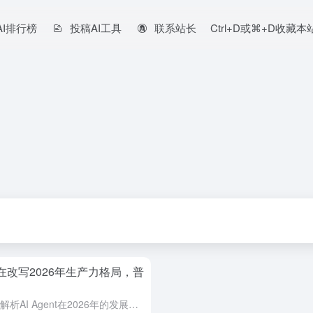
AI排行榜
投稿AI工具
联系站长
Ctrl+D或⌘+D收藏
t正在改写2026年生产力格局，普
Manus爆火意味着什么？本文深度解析AI Agent在2026年的发展趋势、应用场景、行业机会与普通人如何布局，帮助你快速看懂新一轮AI生产力革命。