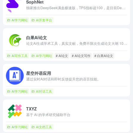
SophNet
独家推出DeepSeek满血极速版，TPS指标超100，是目前DeepSeek API 推理速度最快的平台
AI学习网站
AI开发平台
白果Ai论文
论文AI生成学术工具，真实文献，免费不限次生成论文大纲 10 秒生成逻辑框架，10 分钟产出初稿，智能适配 80+学科。支持嵌入图表公式与合规文献引用，独创双保障机制：知网查重、AIGC率，实测平均查重率 9.7%左右。700 +行业模板助力交叉学科研究，严格保护学术隐私，高效提升论文质量。
AI写作工具
AI学习网站
# AI论文
# AI论文写作
# 白果AI论文
星空外语应用
通过实时AI对话和即时反馈提升您的语言技能。
AI学习网站
AI对话工具
TXYZ
基于 AI 的学术研究辅助平台
AI学习网站
AI文档工具