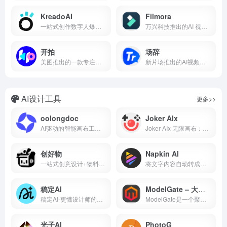
KreadoAI
Filmora
一站式创作数字人爆款短视频
万兴科技推出的AI 视频编辑工具
开拍
场辞
美图推出的一款专注于短视频创作和直播工具
新片场推出的AI视频字幕制作工具
AI设计工具
更多>>
oolongdoc
Joker AIx
AI驱动的智能画布工具，让创作简历、PPT、文档和视觉内容变
Joker AIx 无限画布：一站式智能创作平台，集成丰富AI模型，支持高效进行设计创作、视频制作、图像生成与编辑，满足个人创意与商业项目的多元创作需求。
创好物
Napkin AI
一站式创意设计+物料印刷制作平台
将文字内容自动转成信息图、流程图和演示视觉。
稿定AI
ModelGate – 大模型网关
稿定AI-更懂设计师的AI创意社区(AI生图做同款-创意画布-创意图像)。自由想象，轻松创作。通过灵感激发创意，以用户真实场景为切入，通过 AI 能力的介入，使用上降低门槛，为用户提供智能、极简、易用、高效的AI创意社区。
ModelGate是一个聚合多种AI模型的管理和调用平台，为AI应用生产者提供跨域资源一站式访问，突破访问壁垒，让主流和私域模型资源触手可及。ModelGate支持主流开源和闭源模型，如GPT、Claude、Gemini等，One Key接入，轻松拥有。
光子AI
PhotoG