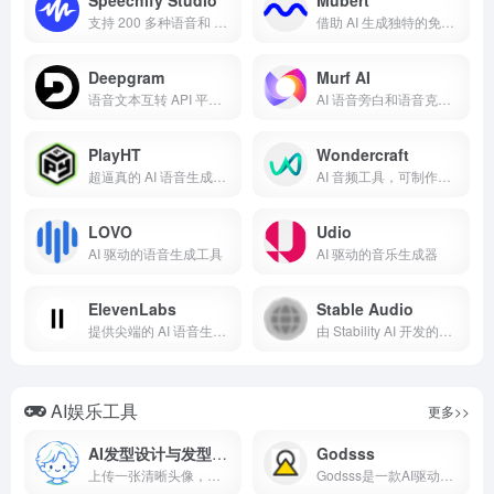
支持 200 多种语音和 60 多种语言的 AI 语音生成器
借助 AI 生成独特的免版税音乐
Deepgram
Murf AI
语音文本互转 API 平台，支持 36 种语言
AI 语音旁白和语音克隆工具，支持 20 多种语言
PlayHT
Wondercraft
超逼真的 AI 语音生成器，让文本内容焕发生机
AI 音频工具，可制作播客、有声读物等
LOVO
Udio
AI 驱动的语音生成工具
AI 驱动的音乐生成器
ElevenLabs
Stable Audio
提供尖端的 AI 语音生成和文本转语音功能
由 Stability AI 开发的音频创建工具
AI娱乐工具
更多>>
AI发型设计与发型测试｜上传头像定制专属发型报告
Godsss
上传一张清晰头像，对比多种发型效果，提前判断什么更适合你，也方便发给朋友或理发师参考。
Godsss是一款AI驱动的互动小说网页文字游戏。选择剧情标签，AI为你生成独一无二的冒险故事。在仙侠、科幻、玄幻、奇幻、诡异、自定义等多元世界中养成角色，从凡人一步步成为神。Roguelike无限分支，每次游玩都是全新体验。免费开始你的成神之旅！