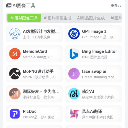
AI图像工具
更多>>
常用AI图像工具
AI图片插画生成
AI商品图片生成
AI图片优
AI发型设计与发型测试｜上传头像定制专属发型报告
GPT Image 2
上传一张清晰头像，对比多种发型效果，提前判断什么更适合你，也方便发给朋友或理发师参考。
GPT Image 2 是一款网页端 AI 图像生成工具，专为营销从业者、电商卖家、产品团队、设计师和内容创作者打造。它能把文字提示词或参考图片，转换成产品主图、广告创意素材、博客配图、社交新媒体图文以及精致插画。
MemoleCard
Bing Image Editor
MemoleCard魔卡：以AI之力，让知识共享成为美学之旅
BING图片生成器
MoPNG设计助手
face swap ai
MoPNG设计助手，AI 图片编辑工具集。无损抠图去背景，输出透明背景 PNG，不压缩图片质量。支持图片高清无损放大、证件照生成、图片翻译、智能扩图、图片压缩等 20+ 工具；集成千问、通义万相、即梦等 15+ AI 模型，覆盖文生图、图生图、图像编辑、背景生成与图像扩展。
Create stunning face swaps instantly with our free AI tool. No signup required, no watermarks, just amazing HD results in seconds.
潮际好麦 – 专为电商平台打造的AI营销工具
稿定AI
潮际好麦是一款专为电商平台打造的AI营销工具，支持淘宝、天猫、京东、小红书等主流平台的AI主图、详情图生成。核心功能包括AI虚拟试衣、AI换背景、AI试鞋等，助力商家快速、高效完成商品上架，大幅提升转化率与视觉表现。
稿定AI-更懂设计师的AI创意社区(AI生图做同款-创意画布-创意图像)。自由想象，轻松创作。通过灵感激发创意，以用户真实场景为切入，通过 AI 能力的介入，使用上降低门槛，为用户提供智能、极简、易用、高效的AI创意社区。
PicDoc
风车Ai翻译
PicDoc是一款A|驱动的文本到视觉内容转换工具，它能够将文本内容自动转换为图表、流程图、信息图等视觉元素图 像。致力于将用户的知识、想法和商业故事以可视化的方式表达出来。
风车AI翻译-Ai跨境图片翻译工具,视频翻译，文档翻译，外贸电商抠图，可快速玩意30+种语言文字，局部翻译及二次精修。 跨境翻译必备软件工具，图片、视频在线翻译，ai快速铺品。 跨境翻译就找风车AI翻译，支持图片、视频、局部翻译及二次精修