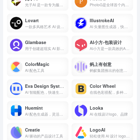
光子AI 是一款专为服装类电商设计的智能商品图生成平台，融合了最前沿的 AI 图像生成技术，支持一键AI换模特、AI换装、AI商品图制作
PhotoG是全球首个内容营销端对端智能体
Lovart
IllustrokeAI
一款多风格艺术 AI 设计工具，能帮助用户利用传统和 AI 工具进行设计
AI 矢量图生成器，快速将文字转化为高质量、可编辑的 SVG 图像
Glambase
AI小方-包装设计
用于创建超现实 AI 影响者并实现自主变现的平台
AI小方是一款高效的AIGC设计工具，它通过人工智能技术简化了设计流程，提高了设计工作的效率和质量。
ColorMagic
蚂上有创意
AI 配色工具
蚂蚁集团推出的创意营销工具
Eva Design System
Color Wheel
AI 智能配色，快速生成协调色彩方案，提升设计效率与美观
在线色彩搭配，多种配色模式，快速生成和谐色彩方案，设计更高效
Huemint
Looka
AI 配色生成器，灵活调整参数，多种色彩导出，满足多样设计需求
AI 在线设计logo、品牌
Creatie
LogoAI
AI 驱动的产品设计工具
轻松使用 AI 设计 logo和品牌