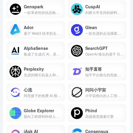
Genspark
CuspAI
一款革命性的信息检索工具，通过其创新的 Sparkpages 和多代理系统，提供高质量实时信息
剑桥大学支持的材料科学方面的搜索引擎平台
Adot
Glean
基于 Web3 技术的去中心化搜索引擎
一款先进的企业搜索和知识发现工具，能够提供语义理解功能，支持自然语言查询
AlphaSense
SearchGPT
集成了生成式 AI，具备智能聊天助手功能的创新市场情报平台
OpenAI 推出的基于 GPT 技术的智能搜索工具原型
Perplexity
知乎直答
先进的聊天机器人和智能搜索引擎
知乎平台推出的高效问答服务模块
心流
问问小宇宙
阿里旗下的免费 AI 搜索助手，基于淘宝星辰大模型
小宇宙推出的人工智能问答工具
Globe Explorer
Phind
面向工程师和科研人员的地理空间数据探索与分析工具
高级视觉搜索引擎
iAsk AI
Consensus