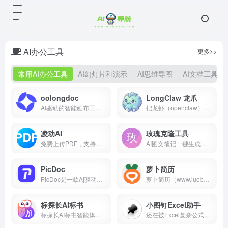
AI办公工具
更多>>
常用AI办公工具
AI幻灯片和演示
AI思维导图
AI文档工具
oolongdoc
LongClaw 龙爪
AI驱动的智能画布工具，让创作简历、PPT、文档和视觉内容变
把龙虾（openclaw）、爱玛仕（hermes-agent）级别的智能体能力，做成普通人也能直接上手的桌面助手。免费、无需注册、不收集任何隐私，下载即用——按首次引导填好模型 API Key，就能查资料、写内容、整理文件、处理重复操作，高危动作还有审批机制兜底。
凌动AI
玫瑰克隆工具
免费上传PDF，支持真AI总结、多轮聊天、语音提问、多文件管理、思维导图导出、分享聊天记录链接。
AI图文笔记一键生成创作并自动发布助手
PicDoc
萝卜简历
PicDoc是一款A|驱动的文本到视觉内容转换工具，它能够将文本内容自动转换为图表、流程图、信息图等视觉元素图 像。致力于将用户的知识、想法和商业故事以可视化的方式表达出来。
萝卜简历（www.luobojl.cn）是一个免费的在线AI简历制作工具，借助AI能力为应届生/求职者撰写更加贴合岗位需求的简历内容，并方便广大求职者在线制作存储和管理简历文档，萝卜简历的智能高效的交互技术，简化简历制作流程，极大地提高简历制作效率，帮助求职者轻松完成制作一份高质量的简历。
标探长AI标书
小图钉Excel助手
标探长AI标书智能体，10分钟生成20万字长文标书，提高10倍效率，融合1000+行业专家经验与千万份标探长案例，视觉级专业排版。
还在被Excel复杂公式和VLOOKUP折磨？快用小图钉Excel助手！作为您的AI数据处理专家，小图钉Excel助手能让您通过自然语言，5分钟完成过去2小时的数据查找、报表汇总。告别加班，就从选择小图钉Excel助手开始。