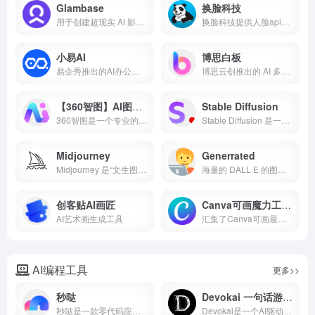
Glambase
换脸科技
用于创建超现实 AI 影响者并实现自主变现的平台
换脸科技提供人脸api支持图片换脸、视频换脸等人脸融合技术，可用于影视替身换脸、视频换脸、直播换脸、视频变脸、景区换脸等场景，为开发者提供api调用，为企业提ai创意支持。
小易AI
博思白板
易企秀推出的AI办公工具
博思云创推出的 AI 多功能白板工具
【360智图】AI图片创作平台
Stable Diffusion
360智图是一个专业的图片版权查询平台，基于360搜索算法和图像AI识别能力，为广大运营、市场、广告、设计师等需要用到配图或者进行设计的用户服务。版权图片数量多，且质量优。平台具有图片版权一键查询、版权图片搜索、相似版权图片推荐、免费版权图供给等服务。
Stable Diffusion 是一款先进的文本绘图工具...
Midjourney
Generrated
Midjourney 是“文生图”届的杠把子
海量的 DALL·E 的图像生成指令汇总
创客贴AI画匠
Canva可画魔力工作室
AI艺术画生成工具
汇集了Canva可画最好的AI功能，快速完成第一次头脑风暴到成品的整个过程
AI编程工具
更多>>
秒哒
Devokai 一句话游戏生成器
秒哒是一款零代码应用生成平台，无需编程经验，通过自然语言对话式和拖拽式搭建具有完整前后端的应用，一句话生成各类应用，支持生成网站、小程序、H5、小游戏、小工具、轻应用等，提供海量免费模版，24小时在线agent团队，0成本极速上线，无需运维，一人即团队，让每个人都具备程序员能力。
Devokai是一个‌AI驱动的游戏开发平台‌，用户只需输入简单描述即可在几分钟内生成完整游戏，无需编程技能，并支持游戏发布与盈利分成