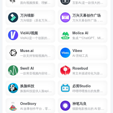
面向视频搜索、理解和分析的多模态视频智能平台。
言影AI,是一款强大的一站式AI视觉内容创作平台。提供一键生成专业商品图、AI虚拟试衣、Sora2视频创作、多语言图片翻译、视频人物卡通化及图片高清修复功能。立即体验，零门槛提升您的营销和创作效率！
万兴喵影
万兴天幕创作广场
万兴喵影（原名万兴神剪手/喵影工厂）是AIGC软件A股上市公司万兴科技旗下的一款风靡全球的国产视频剪辑神器，同时支持Windows、macOS、Android以及iOS系统，电视电影短视频大片信手拈来。
万兴天幕创作广场，覆盖视频、图片及音频生成三大创作领域，专为传媒和文化产业工作者、影视/后期工作者、艺术与设计工作者、广告和营销从业者等打造，提供一站式专业创作解决方案。
VidAU视频
Molica AI
VidAU是一个创新的，集成AI视频生成，数字人口播，视频混剪功能于一体的AI视频创作平台
集成 **ChatGPT、Midjourney、Luma、Suno、Claude** 等 10+ 全球顶尖 AI 工具
Muse.ai
Vibeo
一款支持智能视频内容搜索的 AI 工具
AI 营销工具
Swell AI
Rosebud
一款将音视频内容转化为多种营销素材的 AI 工具
将文本描述转化为游戏、应用和网站的 AI 工具
换脸科技
必剪Studio
换脸科技提供人脸api支持图片换脸、视频换脸等人脸融合技术，可用于影视替身换脸、视频换脸、直播换脸、视频变脸、景区换脸等场景，为开发者提供api调用，为企业提ai创意支持。
哔哩哔哩推出的免费数字分身工具，基于 AI 技术实现虚拟形象生成、驱动与音色克隆
OneStory
神笔马良
AI 故事创作平台，零门槛创作故事影集，提供影视分镜、网文图片、游戏漫画以及更多内容创作
猫眼电影推出的 AI 影视创作生成工具，让剧本一键成片