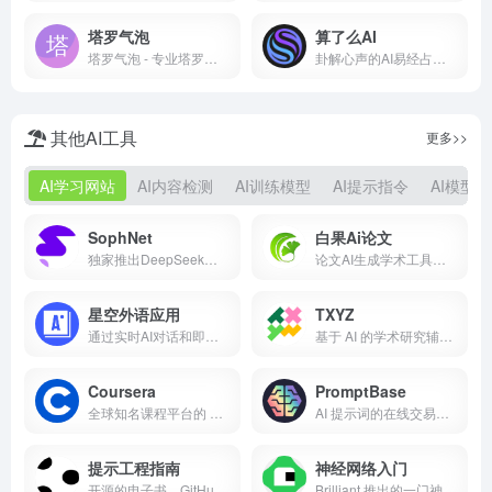
塔罗气泡
算了么AI
塔罗气泡 - 专业塔罗牌占卜APP
卦解心声的AI易经占卜师
其他AI工具
更多>>
AI学习网站
AI内容检测
AI训练模型
AI提示指令
AI模型
SophNet
白果Ai论文
独家推出DeepSeek满血极速版，TPS指标超100，是目前DeepSeek API 推理速度最快的平台
论文AI生成学术工具，真实文献，免费不限次生成论文大纲 10 秒生成逻辑框架，10 分钟产出初稿，智能适配 80+学科。支持嵌入图表公式与合规文献引用，独创双保障机制：知网查重、AIGC率，实测平均查重率 9.7%左右。700 +行业模板助力交叉学科研究，严格保护学术隐私，高效提升论文质量。
星空外语应用
TXYZ
通过实时AI对话和即时反馈提升您的语言技能。
基于 AI 的学术研究辅助平台
Coursera
PromptBase
全球知名课程平台的 ML 与 AI 学习资源合集
AI 提示词的在线交易市场
提示工程指南
神经网络入门
开源的电子书，GitHub 五万多 Star
Brilliant 推出的一门神经网络入门课程