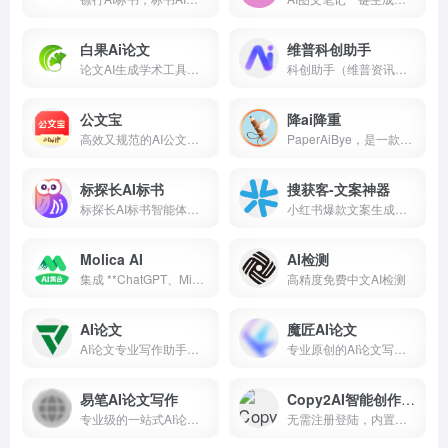
白果Ai论文
维普科创助手
论文AI生成学术工具，真实文献，免费不限次生成论文大纲 10 秒生成逻辑框架，10 分钟产出初稿，智能适配 80+学科。支持嵌入图表公式与合规文献引用，独创双保障机制：知网查重、AIGC率，实测平均查重率 9.7%左右。700 +行业模板助力交叉学科研究，严格保护学术隐私，高效提升论文质量。
科创助手（维普资讯），一站式科技资源服务平台。运用AI技术，支持从学术研究到科技产出全流程，包括个性化Agent配置、全球科技资源的语义搜索、智能选题推荐、AI研读解析、调研综述报告及高效的研学创作，全面提升科研效率和体验。
公文宝
降ai降重
高效又规范的AI公文写作
PaperAiBye，是一款刚研发出来的ai降重的工具，它同时支持中文跟英文，降ai率跟降重复率效果远高于其他工具，能在保持原意的情况下将ai率以及重复率降到最低，支持目前市面上所有检测器，无论是你是英专生写毕业论文，还是留学赶due，essay写作，或者是其他专业的论文，期刊，周刊等，这工具都适用
标探长AI标书
搜获客-文案神器
标探长AI标书智能体，10分钟生成20万字长文标书，提高10倍效率，融合1000+行业专家经验与千万份标探长案例，视觉级专业排版。
小红书爆款文案生成器 | 智能文案创作平台
Molica AI
AI检测
集成 **ChatGPT、Midjourney、Luma、Suno、Claude** 等 10+ 全球顶尖 AI 工具
高精度免费中文AI检测
AI论文
魔匠AI论文
AI论文专业写作助手，优质高效完成学术写作
专业原创的AI论文写作工具，一站式解决论文选题、写作、文献综述、答辩PPT全流程，支持毕业论文、课程论文等多种类型，轻松助力高质量论文写作。
易笔AI论文写作
Copy2AI智能创作助手
专业级的一站式AI论文写作助手，专为学术研究量身打造。它不仅提供原创性内容生成，更全面覆盖论文选题、论文初稿、文献综述整理到答辩PPT制作的全流程服务。
无需注册登陆，内置免费AI助手，支持全场景AI创作和批量生成内容。