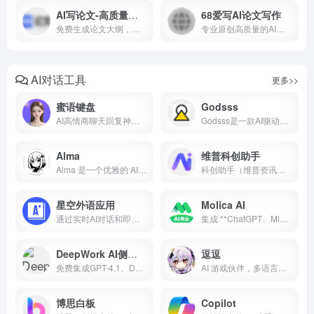
AI写论文-高质量论文生成
68爱写AI论文写作
免费生成论文大纲，高质量、低查重、低AIGC率、无限免费生成论文大纲的论文写作平台
专业原创高质量的AI论文写作工具，支持一键生成万字论文、毕业论文、课程论文、开题报告、任务书及文献综述等多种学术内容。
AI对话工具
更多>>
蜜语键盘
Godsss
AI高情商聊天回复神器聊天对话神器，恋爱键盘输入法
Godsss是一款AI驱动的互动小说网页文字游戏。选择剧情标签，AI为你生成独一无二的冒险故事。在仙侠、科幻、玄幻、奇幻、诡异、自定义等多元世界中养成角色，从凡人一步步成为神。Roguelike无限分支，每次游玩都是全新体验。免费开始你的成神之旅！
Alma
维普科创助手
Alma 是一个优雅的 AI 提供者协调桌面应用，让你在一个界面中统一管理多个 AI 服务提供商（如 OpenAI、Anthropic、Google Gemini 等）
科创助手（维普资讯），一站式科技资源服务平台。运用AI技术，支持从学术研究到科技产出全流程，包括个性化Agent配置、全球科技资源的语义搜索、智能选题推荐、AI研读解析、调研综述报告及高效的研学创作，全面提升科研效率和体验。
星空外语应用
Molica AI
通过实时AI对话和即时反馈提升您的语言技能。
集成 **ChatGPT、Midjourney、Luma、Suno、Claude** 等 10+ 全球顶尖 AI 工具
DeepWork AI侧边栏
逗逗
免费集成GPT-4.1、DeepSeek R1-0528满血版、Grok等顶级AI模型，浏览器侧边一键唤醒，文档智能分析
AI 游戏伙伴，多语言支持
博思白板
Copilot