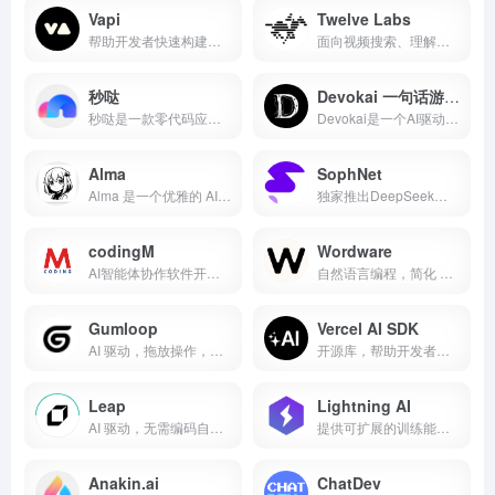
Vapi
Twelve Labs
帮助开发者快速构建语音 AI Agent 的平台。
面向视频搜索、理解和分析的多模态视频智能平台。
秒哒
Devokai 一句话游戏生成器
秒哒是一款零代码应用生成平台，无需编程经验，通过自然语言对话式和拖拽式搭建具有完整前后端的应用，一句话生成各类应用，支持生成网站、小程序、H5、小游戏、小工具、轻应用等，提供海量免费模版，24小时在线agent团队，0成本极速上线，无需运维，一人即团队，让每个人都具备程序员能力。
Devokai是一个‌AI驱动的游戏开发平台‌，用户只需输入简单描述即可在几分钟内生成完整游戏，无需编程技能，并支持游戏发布与盈利分成
Alma
SophNet
Alma 是一个优雅的 AI 提供者协调桌面应用，让你在一个界面中统一管理多个 AI 服务提供商（如 OpenAI、Anthropic、Google Gemini 等）
独家推出DeepSeek满血极速版，TPS指标超100，是目前DeepSeek API 推理速度最快的平台
codingM
Wordware
AI智能体协作软件开发平台
自然语言编程，简化 AI 开发
Gumloop
Vercel AI SDK
AI 驱动，拖放操作，轻松实现工作流自动化
开源库，帮助开发者快速构建 AI 驱动的用户界面和功能
Leap
Lightning AI
AI 驱动，无需编码自动化营销、销售、运营，效率提升
提供可扩展的训练能力和自动化机器学习功能，加速 AI 开发
Anakin.ai
ChatDev