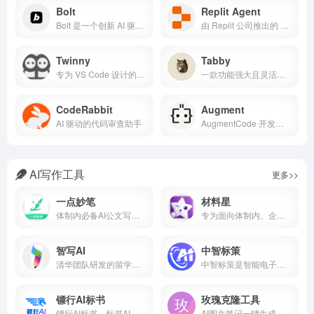
Bolt
Replit Agent
Bolt 是一个创新 AI 驱动平台，能够实现无缝的全栈网页应用开发
由 Replit 公司推出的 AI 应用开发助手
Twinny
Tabby
专为 VS Code 设计的 AI 编程助手
一款功能强大且灵活的 AI 编码助手
CodeRabbit
Augment
AI 驱动的代码审查助手
AugmentCode 开发的 AI 驱动代码补全工具
AI写作工具
更多>>
一点妙笔
材料星
体制内必备AI公文写作助手
专为面向体制内、企事业单位文秘及职场文字工作者的垂直AI写作工具。15个辅助写作功能，免费的提示词库和教程、40W+范文素材金句、4个精调笔杆子模型、120+智能体、知识库、一键排版、文思泉涌、修改润色、审核纠错、制作PPT、流程白板，助力快速成稿。
智写AI
中智标策
清华团队研发的留学文书生成工具，支持秒出高质量PS/CV/RL留学文书材料，内置降低AI率工具与仿真人改写，助申请者快速过Turnitin、GPTZero检测。
中智标策是智能电子标书生成专家。深度融合AI技术，提供从招标文件解析、智能编标、合规检查到雷同预警的全流程服务。专为工程建设、政府采购行业打造，显著提升中标率，降低废标风险。
镖行AI标书
玫瑰克隆工具
镖行AI标书，标书AI智能写作工具。一键生成完整版图文并茂高质量投标文件。用镖行AI写标书，节约人工与时间成本的同时提升中标率，高效辅助投标。操作简单，急标、新手友好。镖行AI标书软件，制作标书效率提升不止10倍！
AI图文笔记一键生成创作并自动发布助手