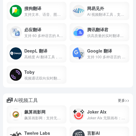
搜狗翻译
网易见外
支持文本、语音、图像和实时对话翻译，覆盖 50 多种语言
AI 视频翻译工具，支持字幕生成、语音翻译和多语言配音
必应翻译
腾讯翻译君
支持 60 多种语言的 AI 翻译工具，提供文本、语音和网页翻译服务
供高质量的实时翻译，支持对话、网页和文档翻译
DeepL 翻译
Google 翻译
高精度 AI 翻译工具，支持 30 多种语言，接近人工翻译质量
支持 100 多种语言的 AI 翻译工具，提供文本、语音和图像翻译服务
Toby
视频通话双向实时翻译工具，支持 50+ 种语言
AI视频工具
更多>>
飙算画影网
Joker AIx
飙算画影网：支持无限画布一站式AI图片/视频创作平台。集合IMAGE2/Seedream5.0等多款AI模型，一站式完成电商主图、详情排版、图文转短视频，支持批量素材产出与团队协同，适配自媒体、商家快速批量制作带货视觉内容。
Joker AIx 无限画布：一站式智能创作平台，集成丰富AI模型，支持高效进行设计创作、视频制作、图像生成与编辑，满足个人创意与商业项目的多元创作需求。
Twelve Labs
言影AI