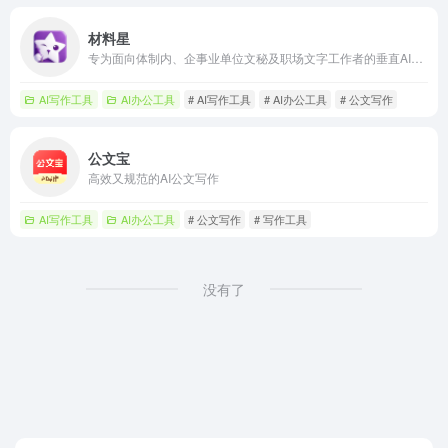
材料星
专为面向体制内、企事业单位文秘及职场文字工作者的垂直AI写作工具。15个辅助写作功能，免费的提示词库和教程、40W+范文素材金句、4个精调笔杆子模型、120+智能体、知识库、一键排版、文思泉涌、修改润色、审核纠错、制作PPT、流程白板，助力快速成稿。
AI写作工具
AI办公工具
# AI写作工具
# AI办公工具
# 公文写作
公文宝
高效又规范的AI公文写作
AI写作工具
AI办公工具
# 公文写作
# 写作工具
没有了