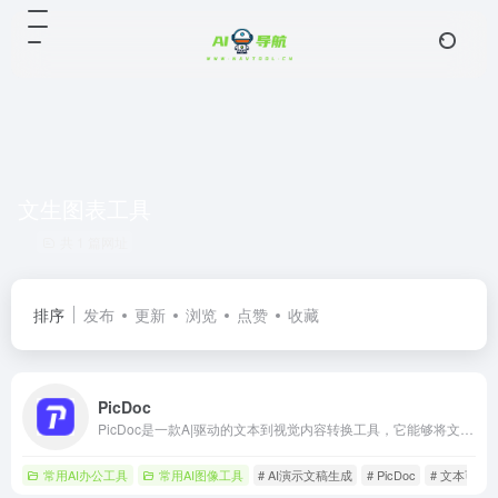
文生图表工具
共 1 篇网址
排序
发布
更新
浏览
点赞
收藏
PicDoc
PicDoc是一款A|驱动的文本到视觉内容转换工具，它能够将文本内容自动转换为图表、流程图、信息图等视觉元素图 像。致力于将用户的知识、想法和商业故事以可视化的方式表达出来。
常用AI办公工具
常用AI图像工具
# AI演示文稿生成
# PicDoc
# 文本可视