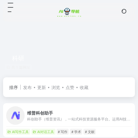
科研
共 1 篇网址
排序
发布
更新
浏览
点赞
收藏
维普科创助手
科创助手（维普资讯），一站式科技资源服务平台。运用AI技术，支持从学术研究到科技产出全流程，包括个性化Agent配置、全球科技资源的语义搜索、智能选题推荐、AI研读解析、调研综述报告及高效的研学创作，全面提升科研效率和体验。
AI写作工具
AI对话工具
# 写作
# 学术
# 文献