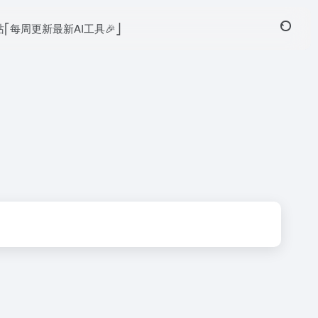
本站⎡每周更新最新AI工具🎉⎦