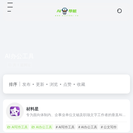
AI办公工具
共 1 篇网址
排序
发布
更新
浏览
点赞
收藏
材料星
专为面向体制内、企事业单位文秘及职场文字工作者的垂直AI写作工具。15个辅助写作功能，免费的提示词库和教程、40W+范文素材金句、4个精调笔杆子模型、120+智能体、知识库、一键排版、文思泉涌、修改润色、审核纠错、制作PPT、流程白板，助力快速成稿。
AI写作工具
AI办公工具
# AI写作工具
# AI办公工具
# 公文写作