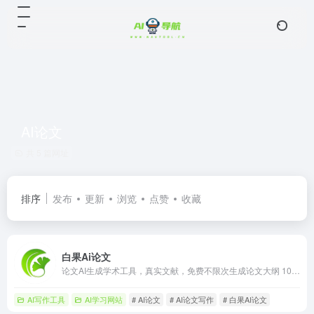
AI论文
共 5 篇网址
排序
发布
更新
浏览
点赞
收藏
白果Ai论文
论文AI生成学术工具，真实文献，免费不限次生成论文大纲 10 秒生成逻辑框架，10 分钟产出初稿，智能适配 80+学科。支持嵌入图表公式与合规文献引用，独创双保障机制：知网查重、AIGC率，实测平均查重率 9.7%左右。700 +行业模板助力交叉学科研究，严格保护学术隐私，高效提升论文质量。
AI写作工具
AI学习网站
# AI论文
# AI论文写作
# 白果AI论文