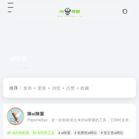
ai降重
共 1 篇网址
排序
发布
更新
浏览
点赞
收藏
降ai降重
PaperAiBye，是一款刚研发出来的ai降重的工具，它同时支持中文跟英文，降ai率跟降重复率效果远高于其他工具，能在保持原意的情况下将ai率以及重复率降到最低，支持目前市面上所有检测器，无论是你是英专生写毕业论文，还是留学赶due，essay写作，或者是其他专业的论文，期刊，周刊等，这工具都适用
AI内容检测
AI写作工具
# ai降重
# 免费查ai网站
# 英文查ai网站