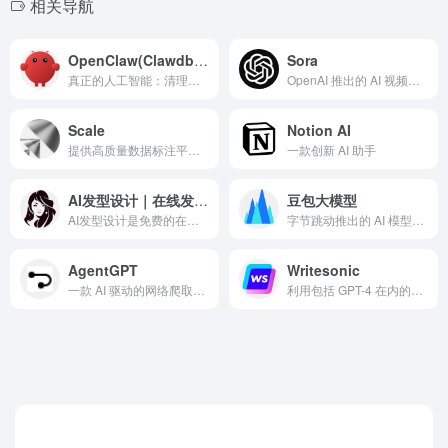
相关导航
OpenClaw(Clawdbot) 龙虾
Sora
真正的人工智能：清理你的收件箱，发送邮件，管理你的日程，帮你办理航班值机。 所有这些都来自WhatsApp、Telegram或你已经使用的任何聊天应用。
OpenAI 推出的 AI 视频生成工具，支持文本生成高质量视频
Scale
Notion AI
提供高质量数据标注平台，加速 AI 训练与模型迭代
一款创新 AI 助手
AI发型设计｜在线发型/发色试戴
豆包大模型
AI发型设计是免费的在线试发型/发色工具。上传正脸照即可一键预览多款男女发型与发色，所见即所得；免登录、无限次生成，并提供API与定制模型，适合个人体验与商用。
字节跳动推出的 AI 模型，支持多模态内容生成
AgentGPT
Writesonic
一款 AI 驱动的网络爬取工具，支持自动化数据收集
利用包括 GPT-4 在内的尖端人工智能技术，为用户提供实时知识、图像生成功能和高级对话体验