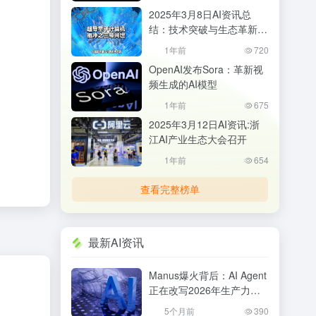
2025年3月8日AI资讯总
结：技术突破与生态革新并
行
1年前
720
OpenAI发布Sora：革新视
频生成的AI模型
1年前
675
2025年3月12日AI资讯:浙
江AI产业生态大会召开
1年前
654
查看完整榜单
最新AI资讯
Manus爆火背后：AI Agent
正在改写2026年生产力格
局，普通人该如何抓住机
5个月前
390