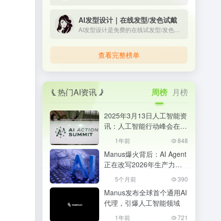
AI发型设计｜在线发型/发色试戴
AI发型设计是免费的在线试发型/发色工具。上传正脸照即可一键预览多款男女发型与发色，所见即所得；免登录、无限次生成，并提供API与定制模型，适合个人体验与商用。
查看完整榜单
热门AI资讯
周榜
月榜
2025年3月13日人工智能资
讯：人工智能行动峰会在巴
黎成功举办
1年前
848
Manus爆火背后：AI Agent
正在改写2026年生产力格
局，普通人该如何抓住机
5个月前
390
会？
Manus发布全球首个通用AI
代理，引爆人工智能领域
1年前
721