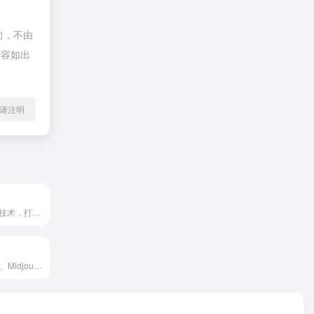
向，不由
内容如出
l转载请注明
AI 驱动的虚拟人技术，打造逼真视频和互动体验
集成 **ChatGPT、Midjourney、Luma、Suno、Claude** 等 10+ 全球顶尖 AI 工具