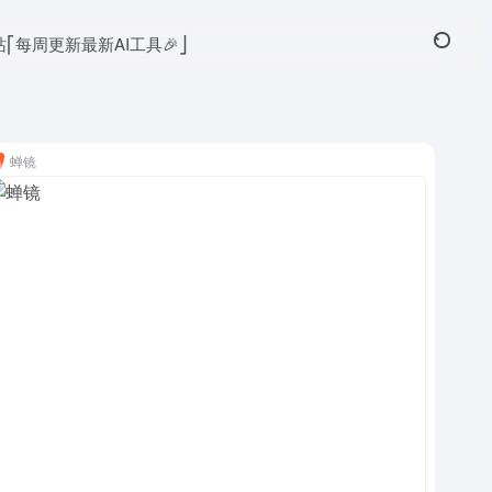
本站⎡每周更新最新AI工具🎉⎦
蝉镜