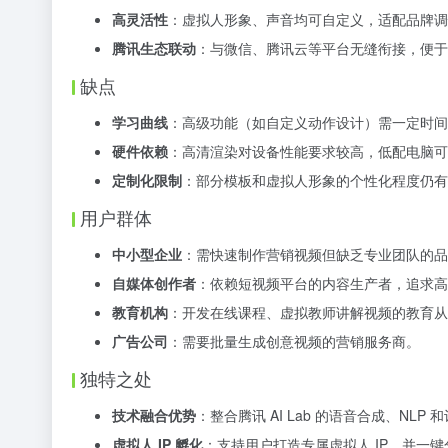
高灵活性
：虚拟人形象、声音均可自定义，适配品牌调
腾讯生态联动
：与微信、腾讯云等平台无缝衔接，便于
缺点
学习曲线
：高级功能（如自定义动作设计）需一定时间
硬件依赖
：高清渲染对设备性能要求较高，低配电脑可
定制化限制
：部分模板和虚拟人形象的个性化程度仍有
用户群体
中小型企业
：需快速制作营销视频但缺乏专业团队的品
自媒体创作者
：依赖短视频平台的内容生产者，追求高
教育机构
：开发在线课程、虚拟教师讲解视频的教育从
广告公司
：需要批量生成创意视频的营销服务商。
独特之处
技术融合优势
：整合腾讯 AI Lab 的语音合成、NL
虚拟人 IP 孵化
：支持用户打造专属虚拟人 IP，并一