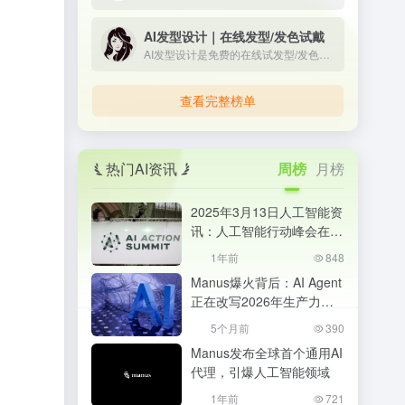
AI发型设计｜在线发型/发色试戴
AI发型设计是免费的在线试发型/发色工具。上传正脸照即可一键预览多款男女发型与发色，所见即所得；免登录、无限次生成，并提供API与定制模型，适合个人体验与商用。
查看完整榜单
热门AI资讯
周榜
月榜
2025年3月13日人工智能资
讯：人工智能行动峰会在巴
黎成功举办
1年前
848
Manus爆火背后：AI Agent
正在改写2026年生产力格
局，普通人该如何抓住机
5个月前
390
会？
Manus发布全球首个通用AI
代理，引爆人工智能领域
1年前
721