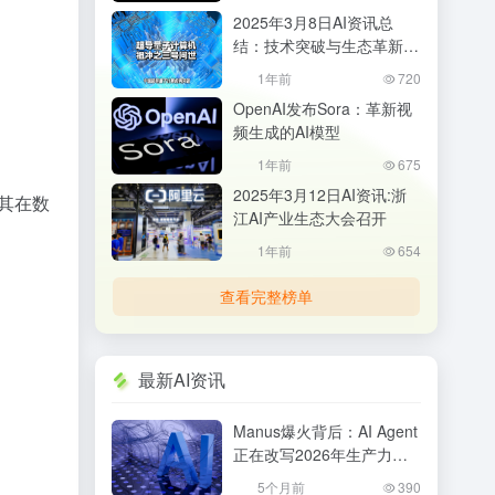
2025年3月8日AI资讯总
结：技术突破与生态革新并
行
1年前
720
OpenAI发布Sora：革新视
频生成的AI模型
1年前
675
2025年3月12日AI资讯:浙
使其在数
江AI产业生态大会召开
1年前
654
查看完整榜单
最新AI资讯
Manus爆火背后：AI Agent
正在改写2026年生产力格
局，普通人该如何抓住机
5个月前
390