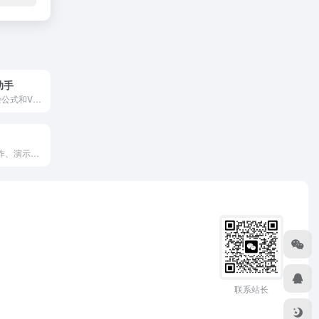
助手
还在被Excel复杂公式和VLOOKUP折磨？快用小图钉Excel助手！作为您的AI数据处理专家，小图钉Excel助手能让您通过自然语言，5分钟完成过去2小时的数据查找、报表汇总。告别加班，就从选择小图钉Excel助手开始。
AI幻灯片内容创作、演示工具
联系站长