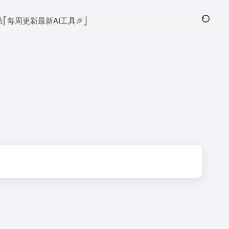
本站⎡每周更新最新AI工具🎉⎦