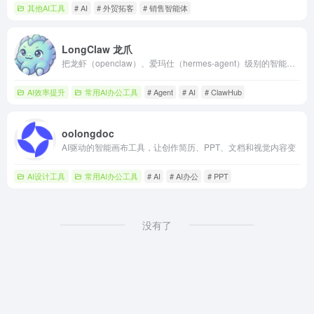
其他AI工具
# AI
# 外贸拓客
# 销售智能体
LongClaw 龙爪
把龙虾（openclaw）、爱玛仕（hermes-agent）级别的智能体能力，做成普通人也能直接上手的桌面助手。免费、无需注册、不收集任何隐私，下载即用——按首次引导填好模型 API Key，就能查资料、写内容、整理文件、处理重复操作，高危动作还有审批机制兜底。
AI效率提升
常用AI办公工具
# Agent
# AI
# ClawHub
oolongdoc
AI驱动的智能画布工具，让创作简历、PPT、文档和视觉内容变
AI设计工具
常用AI办公工具
# AI
# AI办公
# PPT
没有了