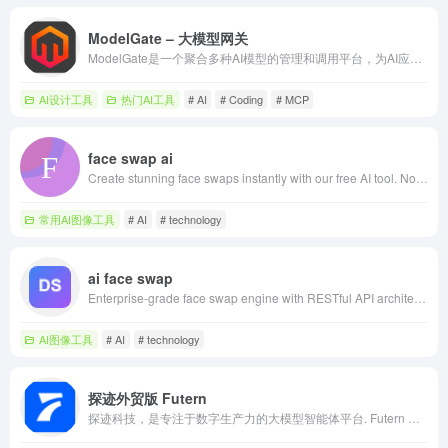
ModelGate – 大模型网关
ModelGate是一个聚合多种AI模型的管理和调用平台，为AI应用生产者提供跨域资源一站式访问，突破访问壁垒，让主流和私域模型资源触手可及。ModelGate支持主流开源和闭源模型，如GPT、Claude、Gemini等，One Key接入，轻松拥有。
AI设计工具
热门AI工具
# AI
# Coding
# MCP
face swap ai
Create stunning face swaps instantly with our free AI tool. No signup required, no watermarks, just amazing HD results in seconds.
常用AI图像工具
# AI
# technology
ai face swap
Enterprise-grade face swap engine with RESTful API architecture. Process thousands of images in parallel, handle high-concurrency requests.
AI图像工具
# AI
# technology
探迹外贸版 Futern
探迹科技，是专注于数字生产力的大模型智能体平台. Futern 作为探迹推出的全球领先销售智能体（AI Sales Agent)，数字化重塑从线索挖掘、商 机培育到关系维护的销售全流程，助力中国企业高效拓展海外 B2B 客户，实现规模化、可持续 的销售增长，定义外贸企业全球业务拓展新范式。