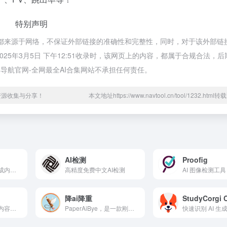
特别声明
ream都来源于网络，不保证外部链接的准确性和完整性，同时，对于该外部链
025年3月5日 下午12:51收录时，该网页上的内容，都属于合规合法，
导航官网-全网最全AI合集网站不承担任何责任。
资源收集与分享！
本文地址https://www.navtool.cn/tool/1232.htm
AI检测
Proofig
一款专为检测 AI 生成内容而设计的工具
高精度免费中文AI检测
降ai降重
一款基于 AI 技术的内容检测工具
PaperAiBye，是一款刚研发出来的ai降重的工具，它同时支持中文跟英文，降ai率跟降重复率效果远高于其他工具，能在保持原意的情况下将ai率以及重复率降到最低，支持目前市面上所有检测器，无论是你是英专生写毕业论文，还是留学赶due，essay写作，或者是其他专业的论文，期刊，周刊等，这工具都适用