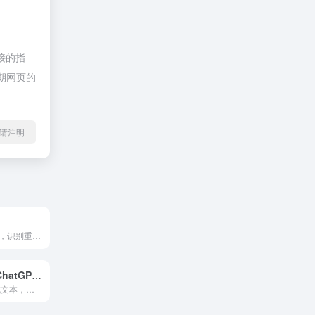
接的指
后期网页的
l转载请注明
AI 图像检测工具，识别重复和篡改图像
StudyCorgi ChatGPT Detector
快速识别 AI 生成文本，保障学术诚信