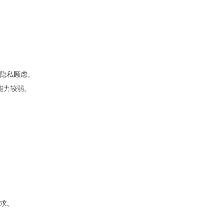
隐私顾虑。
能力较弱。
求。