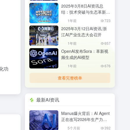
会？
2025年3月8日AI资讯总
结：技术突破与生态革新并
行
1年前
723
2025年3月12日AI资讯:浙
江AI产业生态大会召开
1年前
657
OpenAI发布Sora：革新视
频生成的AI模型
1年前
676
优化功
查看完整榜单
最新AI资讯
Manus爆火背后：AI Agent
正在改写2026年生产力格
局，普通人该如何抓住机
5个月前
392