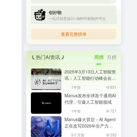
创好物
一站式创意设计+物料印刷制作平台
查看完整榜单
热门AI资讯
周榜
月榜
2025年3月13日人工智能资
讯：人工智能行动峰会在巴
黎成功举办
1年前
851
Manus发布全球首个通用AI
代理，引爆人工智能领域
1年前
727
Manus爆火背后：AI Agent
正在改写2026年生产力格
局，普通人该如何抓住机
5个月前
392