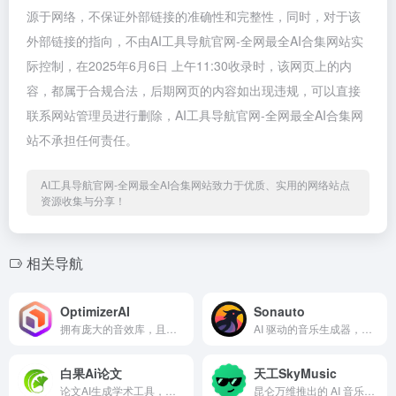
源于网络，不保证外部链接的准确性和完整性，同时，对于该
外部链接的指向，不由AI工具导航官网-全网最全AI合集网站实
际控制，在2025年6月6日 上午11:30收录时，该网页上的内
容，都属于合规合法，后期网页的内容如出现违规，可以直接
联系网站管理员进行删除，AI工具导航官网-全网最全AI合集网
站不承担任何责任。
AI工具导航官网-全网最全AI合集网站致力于优质、实用的网络站点
资源收集与分享！
相关导航
OptimizerAI
Sonauto
拥有庞大的音效库，且能够按需精准制作音频元素
AI 驱动的音乐生成器，支持多轨道编辑和实时写作
白果Ai论文
天工SkyMusic
论文AI生成学术工具，真实文献，免费不限次生成论文大纲 10 秒生成逻辑框架，10 分钟产出初稿，智能适配 80+学科。支持嵌入图表公式与合规文献引用，独创双保障机制：知网查重、AIGC率，实测平均查重率 9.7%左右。700 +行业模板助力交叉学科研究，严格保护学术隐私，高效提升论文质量。
昆仑万维推出的 AI 音乐创作平台