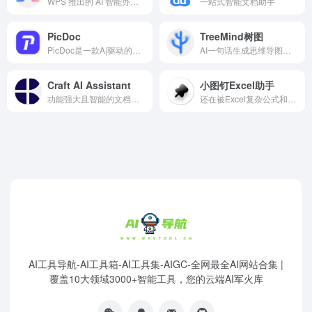
WPS 推出的 AI 智能办公助手
一站式智能文档助手
PicDoc
TreeMind树图
PicDoc是一款A|驱动的文本到视觉内容转换工具，它能够将文本内容自动转换为图表、流程图、信息图等视觉元素图 像。致力于将用户的知识、想法和商业故事以可视化的方式表达出来。
AI一句话生成思维导图，支持智能/续写，图片自动转为可编辑思维导图，上传文档 AI自动总结导图
Craft AI Assistant
小图钉Excel助手
功能强大且智能的文档创建和管理工具，提供摘要和翻译
还在被Excel复杂公式和VLOOKUP折磨？快用小图钉Excel助手！作为您的AI数据处理专家，小图钉Excel助手能让您通过自然语言，5分钟完成过去2小时的数据查找、报表汇总。告别加班，就从选择小图钉Excel助手开始。
AI工具导航-AI工具箱-AI工具集-AIGC-全网最全AI网站合集 |
覆盖10大领域3000+智能工具，您的云端AI军火库