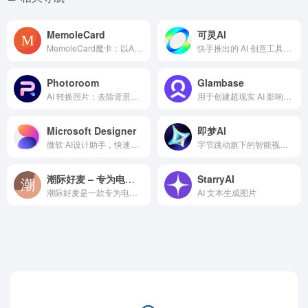
MemoleCard
可灵AI
MemoleCard魔卡：以AI之力，让知识共享成为美学之旅
快手推出的 AI 创意工具，支持文生视频、图生视频等功能
Photoroom
Glambase
AI 转换照片：去除背景、批量编辑、润饰。
用于创建超现实 AI 影响者并实现自主变现的平台
Microsoft Designer
即梦AI
微软 AI设计助手，快速创建出精美的视觉作品
字节跳动旗下的智能视频创作工具，AI 驱动，快速生成高质量视频
潮际好麦 – 专为电商平台打造的AI营销工具
StarryAI
潮际好麦是一款专为电商平台打造的AI营销工具，支持淘宝、天猫、京东、小红书等主流平台的AI主图、详情图生成。核心功能包括AI虚拟试衣、AI换背景、AI试鞋等，助力商家快速、高效完成商品上架，大幅提升转化率与视觉表现。
AI 文本生成图片