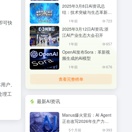
会？
2025年3月8日AI资讯总
结：技术突破与生态革新并
行
1年前
723
即可快
2025年3月12日AI资讯:浙
江AI产业生态大会召开
1年前
657
OpenAI发布Sora：革新视
频生成的AI模型
1年前
676
查看完整榜单
体用户、
处理工
最新AI资讯
Manus爆火背后：AI Agent
正在改写2026年生产力格
局，普通人该如何抓住机
5个月前
393