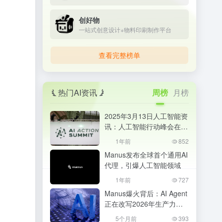
创好物
一站式创意设计+物料印刷制作平台
查看完整榜单
热门AI资讯
周榜
月榜
2025年3月13日人工智能资
讯：人工智能行动峰会在巴
黎成功举办
1年前
852
Manus发布全球首个通用AI
代理，引爆人工智能领域
1年前
727
Manus爆火背后：AI Agent
正在改写2026年生产力格
局，普通人该如何抓住机
5个月前
393