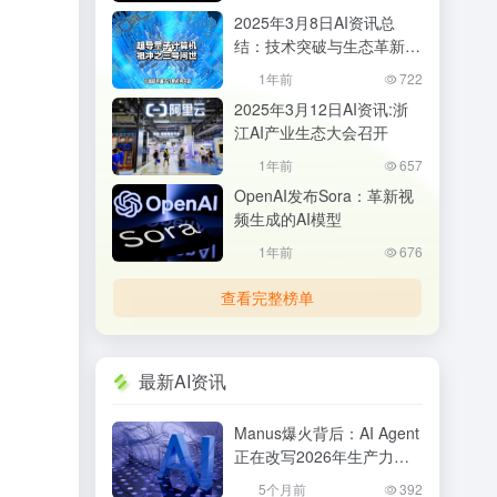
2025年3月8日AI资讯总
结：技术突破与生态革新并
行
1年前
722
2025年3月12日AI资讯:浙
江AI产业生态大会召开
1年前
657
OpenAI发布Sora：革新视
频生成的AI模型
1年前
676
查看完整榜单
最新AI资讯
Manus爆火背后：AI Agent
正在改写2026年生产力格
局，普通人该如何抓住机
5个月前
392