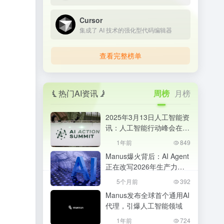
Cursor
集成了 AI 技术的强化型代码编辑器
查看完整榜单
热门AI资讯
周榜
月榜
2025年3月13日人工智能资
讯：人工智能行动峰会在巴
黎成功举办
1年前
849
Manus爆火背后：AI Agent
正在改写2026年生产力格
局，普通人该如何抓住机
5个月前
392
会？
Manus发布全球首个通用AI
代理，引爆人工智能领域
1年前
724