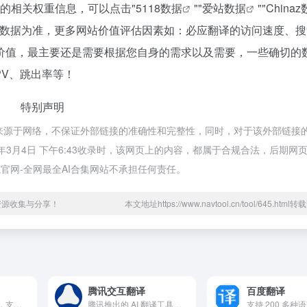
站的相关权重信息，可以点击"
5118数据
""
爱站数据
""
China
站数据为准，更多网站价值评估因素如：必应翻译的访问速度、搜
价值，最主要还是需要根据您自身的需求以及需要，一些确切的
PV、跳出率等！
特别声明
都来源于网络，不保证外部链接的准确性和完整性，同时，对于该外部链接
5年3月4日 下午6:43收录时，该网页上的内容，都属于合规合法，后期网
官网-全网最全AI合集网站不承担任何责任。
资源收集与分享！
本文地址https://www.navtool.cn/tool/645.htm
腾讯交互翻译
百度翻译
高精度 AI 翻译工具，支持 30 多种语言，接近人工翻译质量
腾讯推出的 AI 翻译工具，支持实时对话和文本翻译