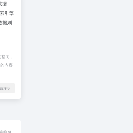
z数据
索引擎
数据则
的指向，
页的内容
l转载请注明
支持 200 多种语言的 AI 翻译工具，提供文本、语音和图像翻译服务