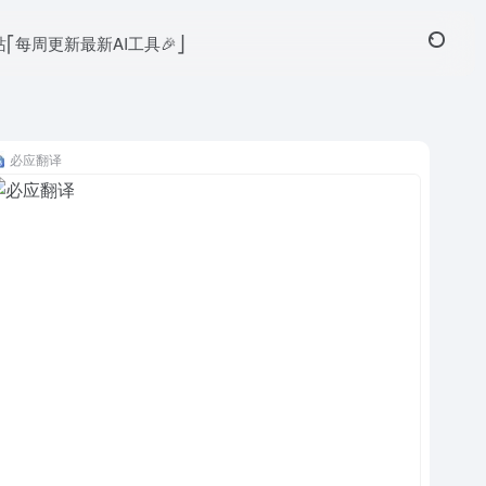
本站⎡每周更新最新AI工具🎉⎦
必应翻译