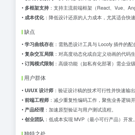
•
多框架支持
：支持主流前端框架（React、Vue、An
•
成本优化
：降低设计还原的人力成本，尤其适合快
缺点
•
学习曲线存在
：需熟悉设计工具与 Locofy 插件的
•
复杂交互局限
：对高度动态化或自定义动画的代码
•
订阅模式限制
：高级功能（如私有化部署）需企业
用户群体
•
UI/UX 设计师
：验证设计稿的技术可行性并快速输出 
•
前端工程师
：减少重复性编码工作，聚焦业务逻辑
•
产品经理
：加速原型验证与用户测试流程。
•
创业团队
：低成本实现 MVP（最小可行产品）开发
独特之处