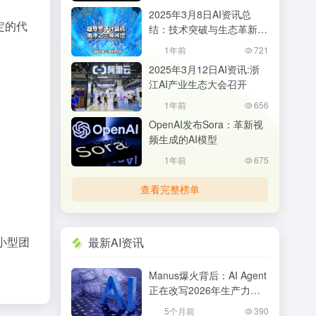
2025年3月8日AI资讯总
定的代
结：技术突破与生态革新并
行
1年前
721
2025年3月12日AI资讯:浙
江AI产业生态大会召开
1年前
656
OpenAI发布Sora：革新视
频生成的AI模型
1年前
675
查看完整榜单
小型团
最新AI资讯
Manus爆火背后：AI Agent
正在改写2026年生产力格
局，普通人该如何抓住机
5个月前
390