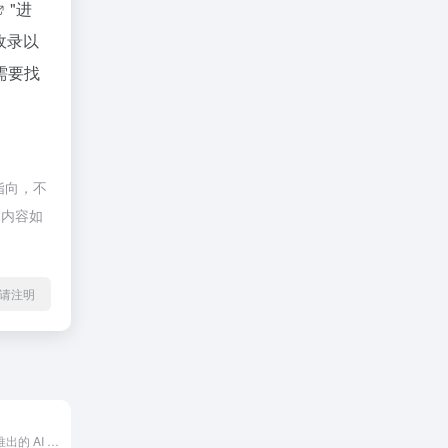
"进
收录以
需要找
指向，不
的内容如
l转载请注明
CodeSandbox 推出的 AI 编程助手