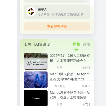
光子AI
光子AI 是一款专为服装类电商设计的智能商品图生成平台，融合了最前沿的 AI 图像生成技术，支持一键AI换模特、AI换装、AI商品图制作
查看完整榜单
热门AI资讯
周榜
月榜
2025年3月13日人工智能资
讯：人工智能行动峰会在巴
黎成功举办
1年前
849
Manus爆火背后：AI Agent
正在改写2026年生产力格
局，普通人该如何抓住机
5个月前
390
会？
Manus发布全球首个通用AI
代理，引爆人工智能领域
1年前
722