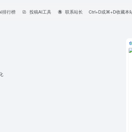
AI排行榜
投稿AI工具
联系站长
Ctrl+D或⌘+D收藏
化