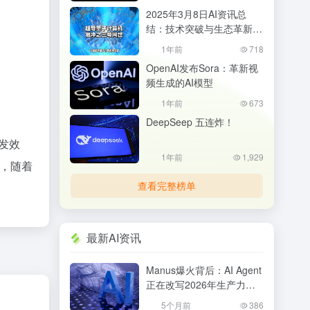
2025年3月8日AI资讯总
结：技术突破与生态革新并
行
1年前
718
OpenAI发布Sora：革新视
频生成的AI模型
1年前
673
DeepSeep 五连炸！
开发效
1年前
1,929
来，随着
查看完整榜单
最新AI资讯
Manus爆火背后：AI Agent
正在改写2026年生产力格
局，普通人该如何抓住机
5个月前
386