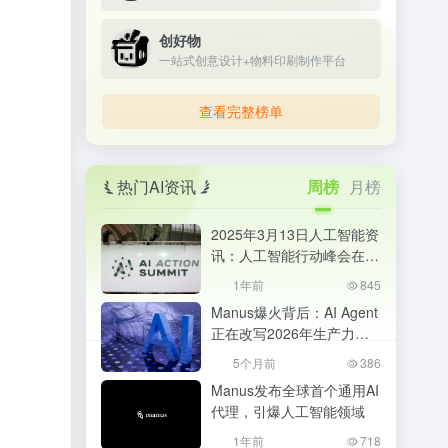
创好物
一站式创意设计+物料印刷制作平台
查看完整榜单
热门AI资讯
周榜
月榜
2025年3月13日人工智能资
讯：人工智能行动峰会在巴
黎成功举办
1年前
845
Manus爆火背后：AI Agent
正在改写2026年生产力格
局，普通人该如何抓住机
5个月前
386
会？
Manus发布全球首个通用AI
代理，引爆人工智能领域
1年前
718