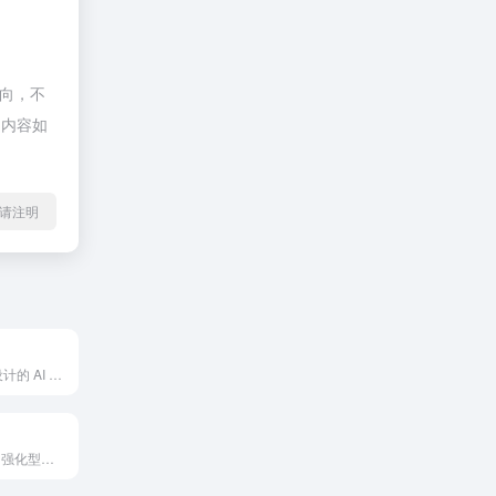
指向，不
的内容如
l转载请注明
专为 VS Code 设计的 AI 编程助手
集成了 AI 技术的强化型代码编辑器