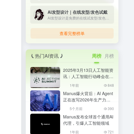
AI发型设计｜在线发型/发色试戴
AI发型设计是免费的在线试发型/发色工具。上传正脸照即可一键预览多款男女发型与发色，所见即所得；免登录、无限次生成，并提供API与定制模型，适合个人体验与商用。
查看完整榜单
热门AI资讯
周榜
月榜
2025年3月13日人工智能资
讯：人工智能行动峰会在巴
黎成功举办
1年前
848
Manus爆火背后：AI Agent
正在改写2026年生产力格
局，普通人该如何抓住机
5个月前
390
会？
Manus发布全球首个通用AI
代理，引爆人工智能领域
1年前
721