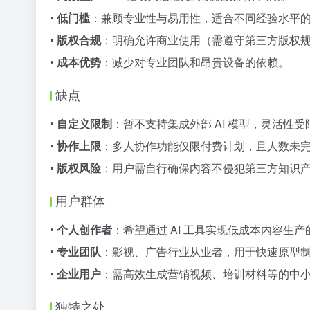
•
低门槛
：兼顾专业性与易用性，适合不同经验水平
•
版权合规
：明确允许商业使用（需遵守第三方版权
•
成本优势
：减少对专业团队和昂贵设备的依赖。
缺点
•
自定义限制
：暂不支持集成外部 AI 模型，灵活性受
•
协作上限
：多人协作功能仅限付费计划，且人数未
•
版权风险
：用户需自行确保内容不侵犯第三方知识
用户群体
•
个人创作者
：希望通过 AI 工具实现低成本内容生
•
专业团队
：影视、广告行业从业者，用于快速原型
•
企业用户
：需高效生成营销视频、培训材料等的中
独特之处