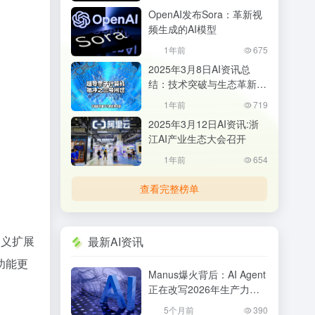
OpenAI发布Sora：革新视
频生成的AI模型
1年前
675
2025年3月8日AI资讯总
结：技术突破与生态革新并
行
1年前
719
2025年3月12日AI资讯:浙
江AI产业生态大会召开
1年前
654
查看完整榜单
定义扩展
最新AI资讯
功能更
Manus爆火背后：AI Agent
正在改写2026年生产力格
局，普通人该如何抓住机
5个月前
390