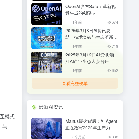
OpenAI发布Sora：革新视
频生成的AI模型
1年前
674
2025年3月8日AI资讯总
结：技术突破与生态革新并
行
1年前
718
2025年3月12日AI资讯:浙
江AI产业生态大会召开
1年前
652
查看完整榜单
最新AI资讯
交互模式
Manus爆火背后：AI Agent
」与
正在改写2026年生产力格
局，普通人该如何抓住机
5个月前
388