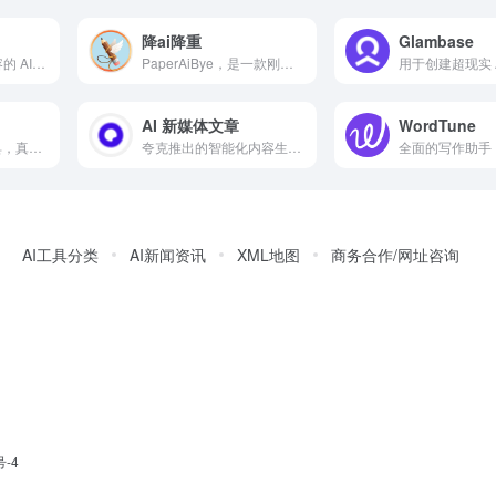
降ai降重
Glambase
快速创作高质量内容的 AI 助手，灵活适应不同语言和语气
PaperAiBye，是一款刚研发出来的ai降重的工具，它同时支持中文跟英文，降ai率跟降重复率效果远高于其他工具，能在保持原意的情况下将ai率以及重复率降到最低，支持目前市面上所有检测器，无论是你是英专生写毕业论文，还是留学赶due，essay写作，或者是其他专业的论文，期刊，周刊等，这工具都适用
AI 新媒体文章
WordTune
论文AI生成学术工具，真实文献，免费不限次生成论文大纲 10 秒生成逻辑框架，10 分钟产出初稿，智能适配 80+学科。支持嵌入图表公式与合规文献引用，独创双保障机制：知网查重、AIGC率，实测平均查重率 9.7%左右。700 +行业模板助力交叉学科研究，严格保护学术隐私，高效提升论文质量。
夸克推出的智能化内容生产工具
AI工具分类
AI新闻资讯
XML地图
商务合作/网址咨询
号-4