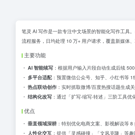
笔灵 AI 写作是一款专注中文场景的智能化写作工
流程服务，日均处理 10 万+ 用户请求，覆盖新媒
主要功能
・
AI 智能续写
：根据用户输入片段自动生成后续 500
・
多平台适配
：预置微信公众号、知乎、小红书等 15
・
热点联动创作
：实时抓取微博/百度热搜话题生成
・
结构化改写
：通过「扩写-缩写-转述」三阶工具优
优点
・
垂直领域深耕
：特别优化电商文案、影视解说等 8
・
人性化交互
：提供「灵感碰撞」「文风克隆」等趣