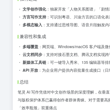
・
文学创作强化
：独家开发「人物关系图谱」「剧情
・
方言写作支持
：可识别粤语、川渝方言的口语化表
・
多模态输入
：支持通过思维导图、语音片段触发内
兼容性和集成
・
多端覆盖
：网页端、Windows/macOS 客户端
・
云文档同步
：支持对接石墨文档、腾讯文档实现跨
・
新媒体工具链
：可一键导入秀米、135 编辑器等排
・
API 开放
：为企业用户提供内容批量生成接口（日均
总结
笔灵 AI 写作凭借对中文创作场景的深度理解，在
与版权保护体系已赢得创作者群体青睐。对于需要高
「效率瓶颈」双重痛点