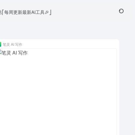
本站⎡每周更新最新AI工具🎉⎦
笔灵 AI 写作