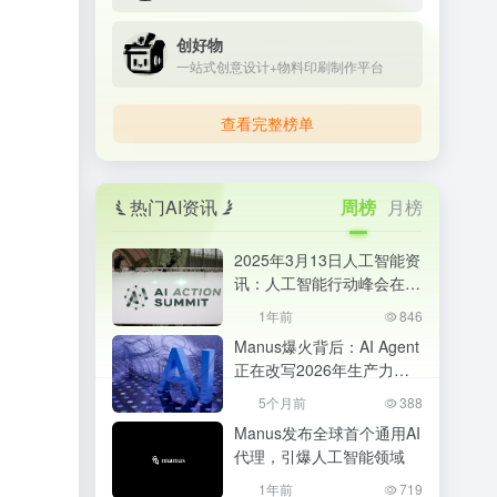
创好物
一站式创意设计+物料印刷制作平台
查看完整榜单
热门AI资讯
周榜
月榜
2025年3月13日人工智能资
讯：人工智能行动峰会在巴
黎成功举办
1年前
846
Manus爆火背后：AI Agent
正在改写2026年生产力格
局，普通人该如何抓住机
5个月前
388
会？
Manus发布全球首个通用AI
代理，引爆人工智能领域
1年前
719