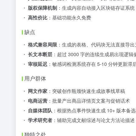
・
版权保障机制
：生成内容自动接入区块链存证系统
・
高性价比
：基础功能永久免费
缺点
・
格式兼容局限
：生成的表格、代码块无法直接导出
・
长文本断层
：超过 3000 字的连续生成易出现逻辑
・
审核延迟
：敏感词检测系统存在 5-10 分钟更新滞
用户群体
・
网文作家
：突破创作瓶颈快速生成故事线草稿
・
电商运营
：批量产出商品详情页文案与促销话术
・
自媒体团队
：根据热点事件快速生成 10+ 版本备
・
学术研究者
：辅助完成文献综述与论文方法论描述
独特之处