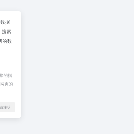
az数据
、搜索
切的数
链接的指
期网页的
l转载请注明