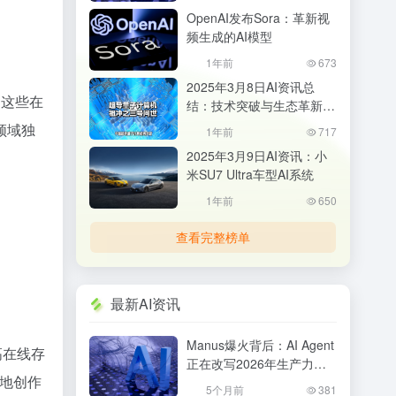
会？
OpenAI发布Sora：革新视
频生成的AI模型
1年前
673
2025年3月8日AI资讯总
，这些在
结：技术突破与生态革新并
行
领域独
1年前
717
2025年3月9日AI资讯：小
米SU7 Ultra车型AI系统
1年前
650
查看完整榜单
最新AI资讯
Manus爆火背后：AI Agent
高在线存
正在改写2026年生产力格
效地创作
局，普通人该如何抓住机
5个月前
381