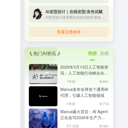
AI发型设计｜在线发型/发色试戴
AI发型设计是免费的在线试发型/发色工具。上传正脸照即可一键预览多款男女发型与发色，所见即所得；免登录、无限次生成，并提供API与定制模型，适合个人体验与商用。
查看完整榜单
热门AI资讯
周榜
月榜
2025年3月13日人工智能资
讯：人工智能行动峰会在巴
黎成功举办
1年前
841
Manus发布全球首个通用AI
代理，引爆人工智能领域
1年前
714
Manus爆火背后：AI Agent
正在改写2026年生产力格
局，普通人该如何抓住机
5个月前
381